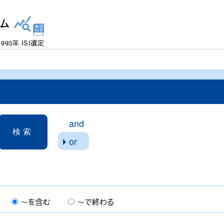
ム
1993年 ISI選定
and
or
る
～を含む
～で終わる