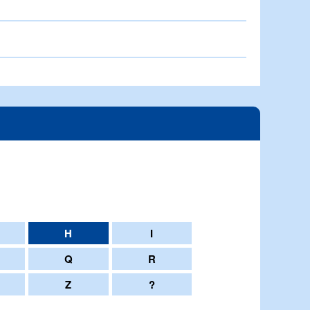
H
I
Q
R
Z
?