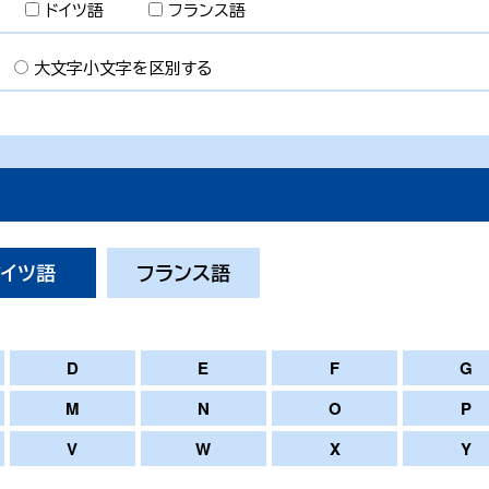
ドイツ語
フランス語
大文字小文字を区別する
ドイツ語
フランス語
D
E
F
G
M
N
O
P
V
W
X
Y