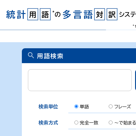
統計
多言語
*
用
語
対
訳
の
システ
*
用語検索
検索単位
単語
フレーズ
検索方式
完全一致
～で始ま