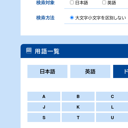
検索対象
日本語
英語
検索方法
大文字小文字を区別しない
用語一覧
日本語
英語
A
B
C
J
K
L
S
T
U