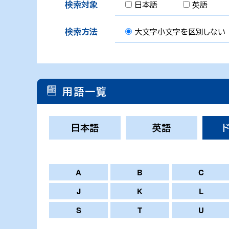
検索対象
日本語
英語
検索方法
大文字小文字を区別しない
用語一覧
日本語
英語
A
B
C
J
K
L
S
T
U