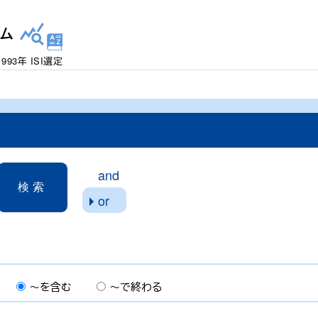
ム
1993年 ISI選定
and
or
る
～を含む
～で終わる