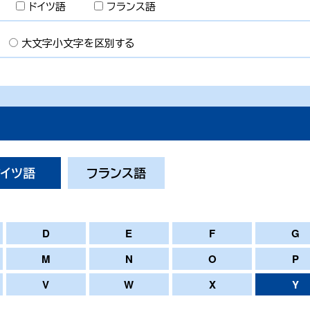
ドイツ語
フランス語
大文字小文字を区別する
ドイツ語
フランス語
D
E
F
G
M
N
O
P
V
W
X
Y