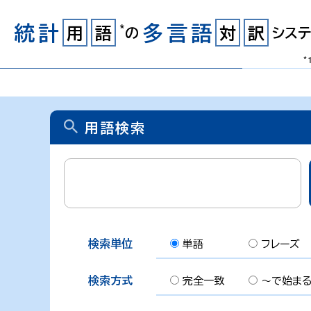
統計
多言語
*
用
語
対
訳
の
システ
*
用語検索
検索単位
単語
フレーズ
検索方式
完全一致
～で始ま