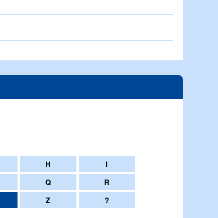
H
I
Q
R
Z
?